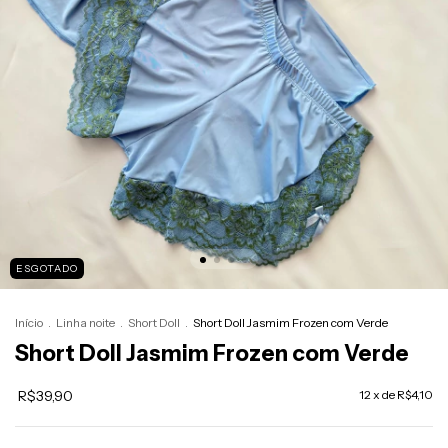
ESGOTADO
Início
.
Linha noite
.
Short Doll
.
Short Doll Jasmim Frozen com Verde
Short Doll Jasmim Frozen com Verde
R$39,90
12
x de
R$4,10