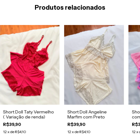
Produtos relacionados
Short Doll Taty Vermelho
Short Doll Angeline
Sho
( Variação de renda)
Marfim com Preto
com
R$39,90
R$39,90
R$3
12
x de
R$4,10
12
x de
R$4,10
12
x 