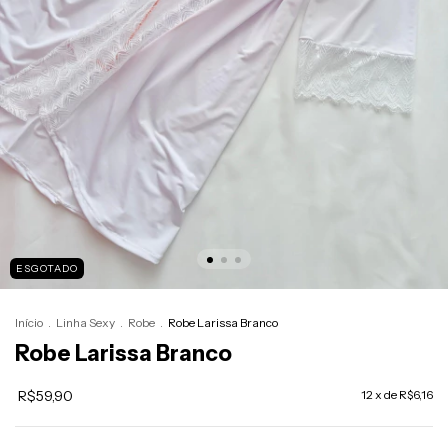
ESGOTADO
Início
.
Linha Sexy
.
Robe
.
Robe Larissa Branco
Robe Larissa Branco
R$59,90
12
x de
R$6,16