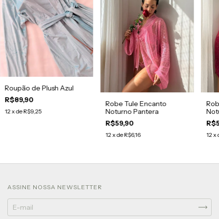
Roupão de Plush Azul
R$89,90
Robe Tule Encanto
Rob
Noturno Pantera
Not
12
x de
R$9,25
R$59,90
R$5
12
x de
R$6,16
12
x 
ASSINE NOSSA NEWSLETTER