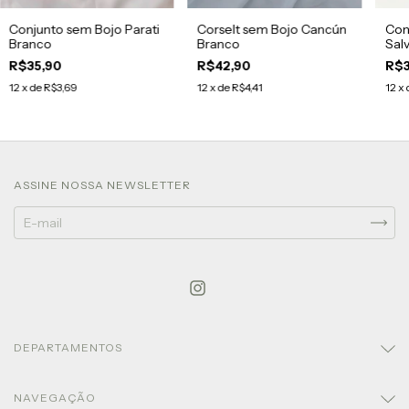
Conjunto sem Bojo Parati
Corselt sem Bojo Cancún
Con
Branco
Branco
Sal
R$35,90
R$42,90
R$3
12
x de
R$3,69
12
x de
R$4,41
12
x 
ASSINE NOSSA NEWSLETTER
DEPARTAMENTOS
NAVEGAÇÃO