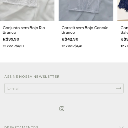
Conjunto sem Bojo Rio
Corselt sem Bojo Cancún
Con
Branco
Branco
Sal
R$39,90
R$42,90
R$3
12
x de
R$4,10
12
x de
R$4,41
12
x 
ASSINE NOSSA NEWSLETTER
DEPARTAMENTOS