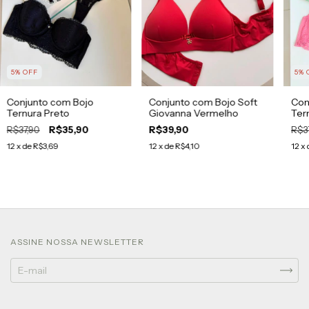
5
%
OFF
5
%
Conjunto com Bojo
Conjunto com Bojo Soft
Con
Ternura Preto
Giovanna Vermelho
Ter
R$37,90
R$35,90
R$39,90
R$3
12
x de
R$3,69
12
x de
R$4,10
12
x 
ASSINE NOSSA NEWSLETTER