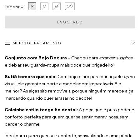
P
M
G
GG
TAMANHO
MEIOS DE PAGAMENTO
Conjunto com Bojo Doçura
– Chegou para
arrancar suspiros
e deixar seu guarda-roupa mais doce que brigadeiro!
Sutiã tomara que caia:
Com bojo e aro para dar aquele
up
no
visual, ele garante suporte e modelagem impecáveis. E o
melhor? As alças são removíveis, porque ninguém merece alça
marcando quando quer arrasar no decote!
Calcinha estilo tanga fio dental:
A peça que é puro poder e
conforto, perfeita para quem quer se sentir maravilhosa, sem
perder o charme.
Ideal para quem quer unir conforto, sensualidade e uma pitada