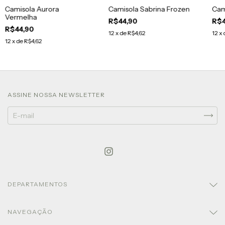
Camisola Aurora
Camisola Sabrina Frozen
Cam
Vermelha
R$44,90
R$4
R$44,90
12
x de
R$4,62
12
x 
12
x de
R$4,62
ASSINE NOSSA NEWSLETTER
DEPARTAMENTOS
NAVEGAÇÃO